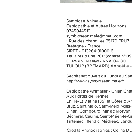
Symbiose Animale
Ostéopathie et Autres Horizons
0745044519
symbioseanimale@gmail.com
1 Rue des charmilles 35170 BRUZ
Bretagne - France
SIRET - 91326413100016
Titulaires d'une RCP (contrat n°1
GERVASI Maëlys - RNA OA 80
TULOUP (BREMARD) Annaëlle -
Secrétariat ouvert du Lundi au Sam
http://www.symbioseanimale.fr
Ostéopathe Animalier - Chien Cha
Aux Portes de Rennes
En Ille-Et Vilaine (35) et Côtes d'A
Bruz,
Saint Malo, Saint-Méloir-des
Dinan, Combourg, Miniac Morvan, P
Bécherel, Caulne, Saint-Méen-le-G
Tinténiac, Iffendic, Médréac, Land
Crédits Photographies : Céline 