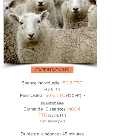
CAPRINS/OVINS
Séance individuelle :
50 € TTC
(42 € HT)
Pass'Ostéo :
50 € TTC
)
(42€ HT
>
en savoir plus
Carnet de 10 séances :
400 €
TTC
(333 € HT)
>
en savoir plus
Durée de la séanc
e : 45 minutes