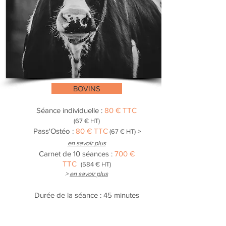
BOVINS
Séance individuelle :
80 € TTC
(67
€ HT)
Pass'Ostéo :
80 € TTC
(67 € HT)
>
en savoir plus
Carnet de 10 séances :
7
0
0 €
TTC
(584 € HT)
>
en savoir plus
Durée de la séance : 45 minutes