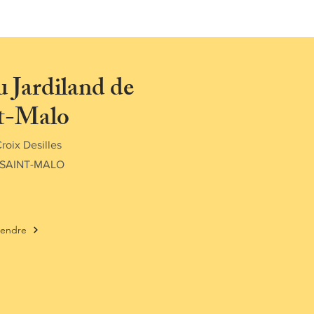
u Jardiland de
t-Malo
roix Desilles
 SAINT-MALO
rendre