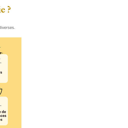
e ?
diverses.