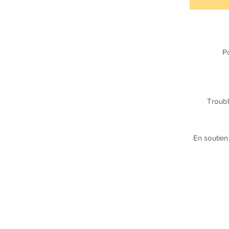
Po
Trouble
En soutien 