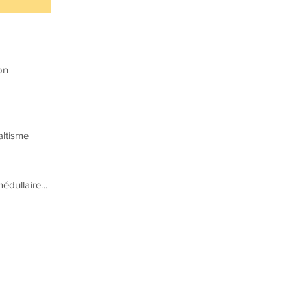
on
altisme
dullaire...