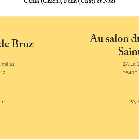
Canin (Chien), Félin (Chat) et Nacs
Au salon d
 de Bruz
Sain
rmilles
ZA La C
UZ
35400
S'y 