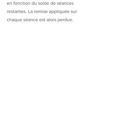
en fonction du solde de séances
restantes. La remise appliquée sur
chaque séance est alors perdue.
Télécharger les
documents
Notice d'information à la souscription
du Pass'Ostéo
Mandat SEPA