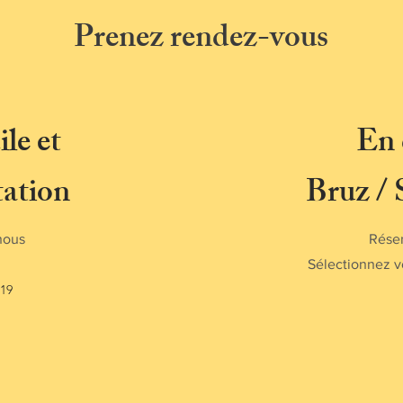
Prenez rendez-vous
le et
En 
tation
Bruz /
nous
Réser
Sélectionnez v
 19