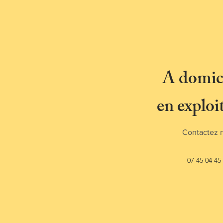
A domici
en exploi
Contactez 
07 45 04 45