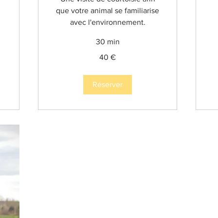
que votre animal se familiarise
avec l'environnement.
30 min
60
eu
40
40 €
euros
Réserver