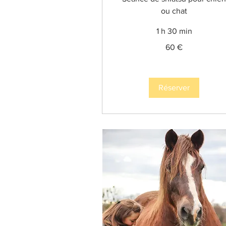
ou chat
1 h 30 min
60
60 €
euros
Réserver