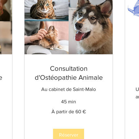
Consultation
e
d'Ostéopathie Animale
Au cabinet de Saint-Malo
U
a
45 min
À
À partir de 60 €
partir
19
de
eu
60
euros
Réserver