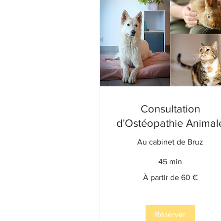
Consultation
d'Ostéopathie Animal
Au cabinet de Bruz
45 min
À
À partir de 60 €
partir
de
60
euros
Réserver