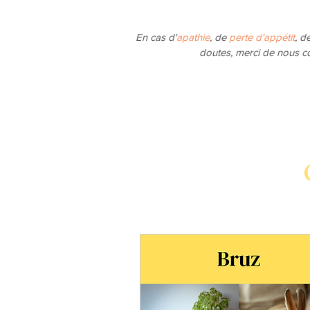
En cas d'
apathie
, de
perte d'appétit
, d
doutes, merci de nous co